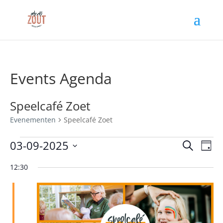
Events Agenda
Speelcafé Zoet
Evenementen
Speelcafé Zoet
Evenementen
Evene
Ev
03-09-2025
Zoeken
Dag
we
in
Zoeke
Selecteer
nav
3
en
12:30
een
september
weerg
datum.
2025
navigat