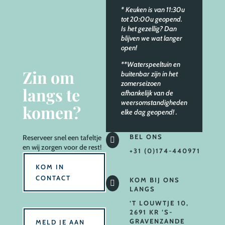
* Keuken is van 11:30u
tot 20:00u geopend.
Is het gezellig? Dan
blijven we wat langer
open!
**Waterspeeltuin en
Zin om
buitenbar zijn in het
zomerseizoen
langs te
afhankelijk van de
weersomstandigheden
komen?
elke dag geopend!
.
BEL ONS
Reserveer
snel een tafeltje

en wij zorgen voor de rest!
+31 (0)174-440971
KOM IN
CONTACT
KOM BIJ ONS

LANGS
’T LOUWTJE 10,
2691 KR ‘S-
GRAVENZANDE
MELD JE AAN