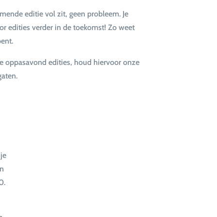
omende editie vol zit, geen probleem. Je
r edities verder in de toekomst! Zo weet
bent.
e oppasavond edities, houd hiervoor onze
gaten.
 je
en
0.