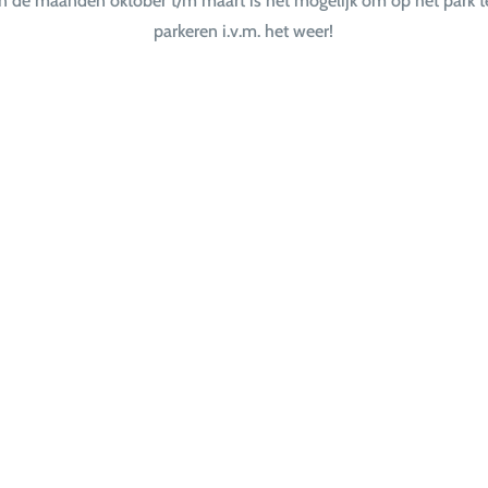
In de maanden oktober t/m maart is het mogelijk om op het park t
parkeren i.v.m. het weer!