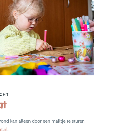
CHT
at
nd kan alleen door een mailtje te sturen
t.nl
.