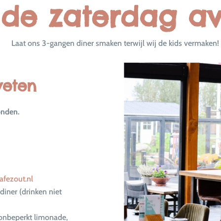
de zaterdag av
Laat ons 3-gangen diner smaken terwijl wij de kids vermaken!
weten
onden.
fezout.nl
diner (drinken niet
 onbeperkt limonade,