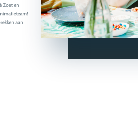
é Zoet en
animatieteam!
sprekken aan