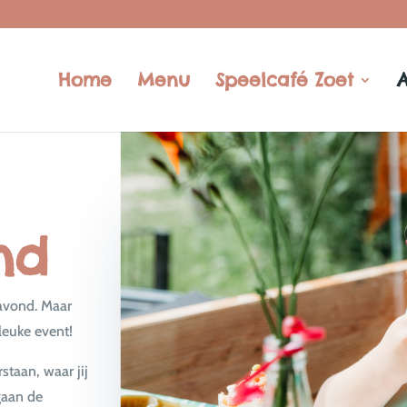
Home
Menu
Speelcafé Zoet
nd
savond. Maar
 leuke event!
staan, waar jij
gaan de