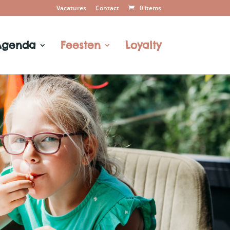
Vacatures
Contact
0 items
Agenda
Feesten
Loyalty