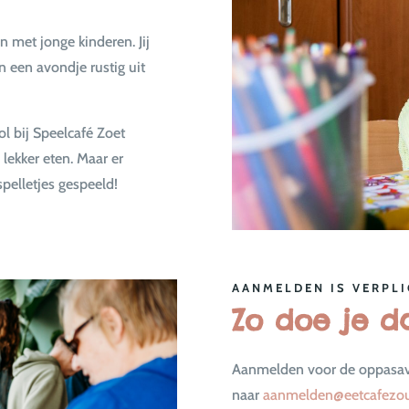
 met jonge kinderen. Jij
 een avondje rustig uit
l bij Speelcafé Zoet
 lekker eten. Maar er
pelletjes gespeeld!
AANMELDEN IS VERPLI
Zo doe je d
Aanmelden voor de oppasavo
naar
aanmelden@eetcafezou