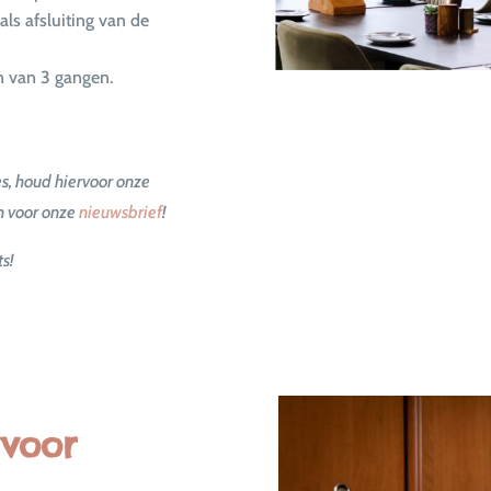
 als afsluiting van de
en van 3 gangen.
s, houd hiervoor onze
n voor onze
nieuwsbrief
!
s!
 voor