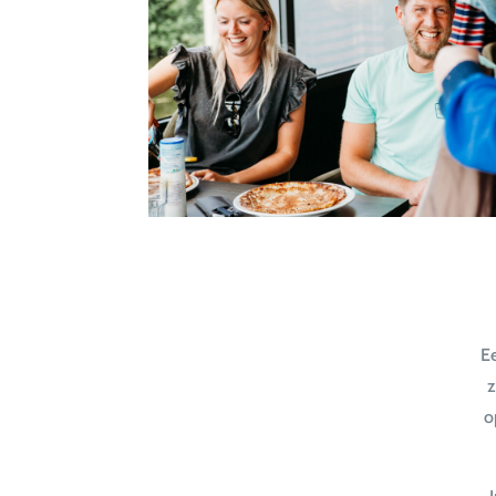
E
z
o