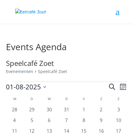
Events Agenda
Speelcafé Zoet
Evenementen
Speelcafé Zoet
Evenementen
Evene
Ev
01-08-2025
Zoeken
Maan
we
Zoeke
Selecteer
nav
Kalender
en
M
MAANDAG
D
DINSDAG
W
WOENSDAG
D
DONDERDAG
V
VRIJDAG
Z
ZATERDAG
Z
ZONDA
een
van
weerg
datum.
0
0
0
0
0
0
0
28
29
30
31
1
2
3
Evenementen
navigat
evenementen
evenementen
evenementen
evenementen
evenementen
evenementen
evene
0
0
0
0
0
0
0
4
5
6
7
8
9
10
evenementen
evenementen
evenementen
evenementen
evenementen
evenementen
evenem
0
0
0
0
0
0
0
11
12
13
14
15
16
17