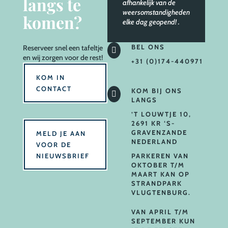
langs te
afhankelijk van de
weersomstandigheden
komen?
elke dag geopend!
.
BEL ONS
Reserveer
snel een tafeltje

en wij zorgen voor de rest!
+31 (0)174-440971
KOM IN
CONTACT
KOM BIJ ONS

LANGS
’T LOUWTJE 10,
2691 KR ‘S-
GRAVENZANDE
MELD JE AAN
NEDERLAND
VOOR DE
NIEUWSBRIEF
PARKEREN VAN
OKTOBER T/M
MAART KAN OP
STRANDPARK
VLUGTENBURG.
VAN APRIL T/M
SEPTEMBER KUN