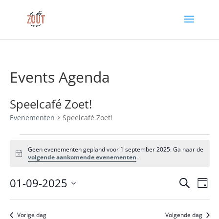
Events Agenda
Speelcafé Zoet!
Evenementen
Speelcafé Zoet!
Evenementen
in
Geen evenementen gepland voor 1 september 2025. Ga naar de
Bericht
volgende aankomende evenementen
.
1
september
Evene
Ev
01-09-2025
Zoeken
Dag
2025
we
Zoeke
Selecteer
nav
en
een
Vorige dag
Volgende dag
datum.