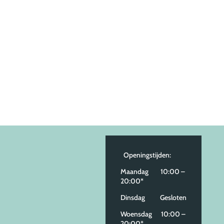
weerg
navigat
Openingstijden:
Maandag 10:00 –
20:00*
Dinsdag Gesloten
Woensdag 10:00 –
20:00*