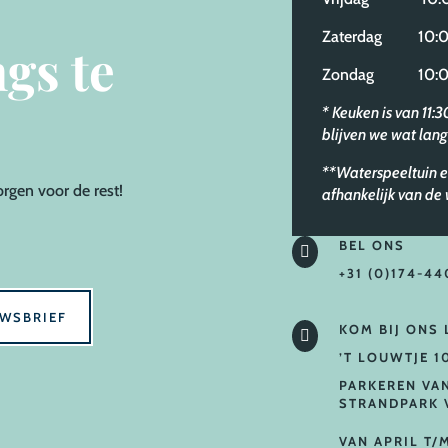
Zaterdag 10:00
gs te
Zondag 10:00
* Keuken is van 11:
blijven we wat lang
**Waterspeeltuin e
orgen voor de rest!
afhankelijk van d
BEL ONS

+31 (0)174-44
UWSBRIEF
KOM BIJ ONS

’T LOUWTJE 1
PARKEREN VA
STRANDPARK 
VAN APRIL T/