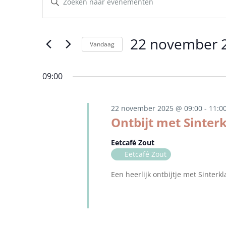
in
Zoeken
een
22
en
keyword
november
weergeven
in.
22 november 
2025
navigatie
Zoek
Vandaag
voor
Selecteer
Evenementen
een
09:00
met
datum.
keyword.
22 november 2025 @ 09:00
-
11:0
Ontbijt met Sinter
Eetcafé Zout
Eetcafé Zout
Een heerlijk ontbijtje met Sinterkl