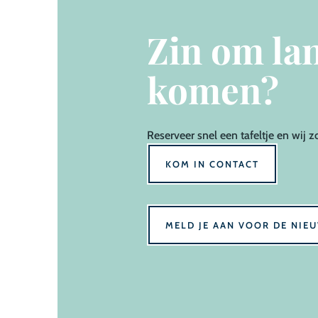
Zin om lan
komen?
Reserveer
snel een tafeltje en wij z
KOM IN CONTACT
MELD JE AAN VOOR DE NIE