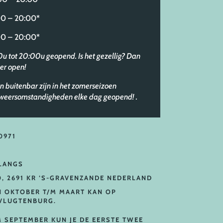
 – 20:00*
 – 20:00*
30u tot 20:00u geopend. Is het gezellig? Dan
er open!
n buitenbar zijn in het zomerseizoen
e weersomstandigheden elke dag geopend!
.
0971
 LANGS
0, 2691 KR ‘S-GRAVENZANDE NEDERLAND
N OKTOBER T/M MAART KAN OP
VLUGTENBURG.
M SEPTEMBER KUN JE DE EERSTE TWEE