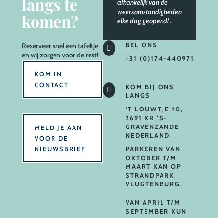
langs te
afhankelijk van de
weersomstandigheden
komen?
elke dag geopend!
.
BEL ONS
Reserveer
snel een tafeltje

en wij zorgen voor de rest!
+31 (0)174-440971
KOM IN
CONTACT
KOM BIJ ONS

LANGS
’T LOUWTJE 10,
2691 KR ‘S-
GRAVENZANDE
MELD JE AAN
NEDERLAND
VOOR DE
NIEUWSBRIEF
PARKEREN VAN
OKTOBER T/M
MAART KAN OP
STRANDPARK
VLUGTENBURG.
VAN APRIL T/M
SEPTEMBER KUN