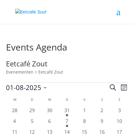
Events Agenda
Eetcafé Zout
Evenementen
Eetcafé Zout
Evenementen
Evene
Ev
01-08-2025
Zoeken
Maan
we
Zoeke
Selecteer
nav
Kalender
en
M
MAANDAG
D
DINSDAG
W
WOENSDAG
D
DONDERDAG
V
VRIJDAG
Z
ZATERDAG
Z
ZONDA
een
van
weerg
datum.
0
0
0
1
0
0
0
28
29
30
31
1
2
3
Evenementen
navigat
evenementen
evenementen
evenementen
evenement
evenementen
evenementen
evene
0
0
0
1
0
0
0
4
5
6
7
8
9
10
evenementen
evenementen
evenementen
evenement
evenementen
evenementen
evenem
0
0
0
1
0
0
0
11
12
13
14
15
16
17