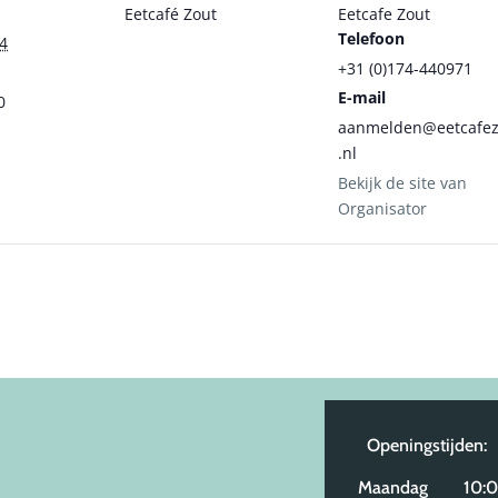
Eetcafé Zout
Eetcafe Zout
Telefoon
24
+31 (0)174-440971
E-mail
0
aanmelden@eetcafez
.nl
Bekijk de site van
Organisator
Openingstijden:
Maandag 10:00