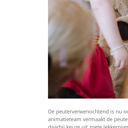
De peuterverwenochtend is nu ook
animatieteam vermaakt de peuters b
daarbij keuze uit zoete lekkerni