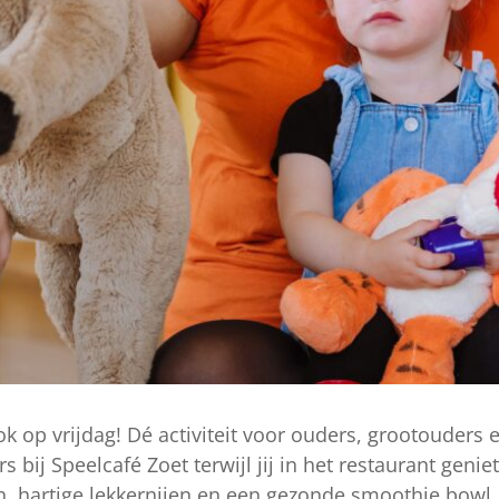
 op vrijdag! Dé activiteit voor ouders, grootouders
ij Speelcafé Zoet terwijl jij in het restaurant geniet 
jen, hartige lekkernijen en een gezonde smoothie bow