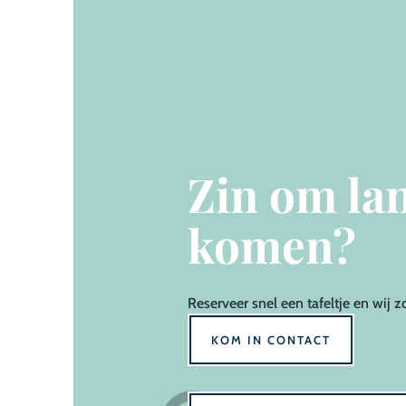
Zin om lan
komen?
Reserveer
snel een tafeltje en wij z
KOM IN CONTACT