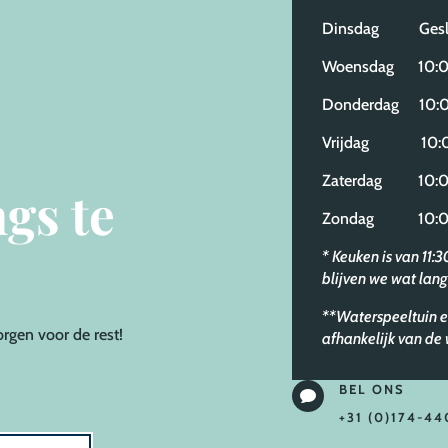
Dinsdag Gesl
Woensdag 10:00
Donderdag 10:0
Vrijdag 10:00
Zaterdag 10:00
gs te
Zondag 10:00
* Keuken is van 11:
blijven we wat lang
**Waterspeeltuin e
orgen voor de rest!
afhankelijk van d
BEL ONS

+31 (0)174-44