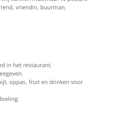
riend, vriendin, buurman,
d in het restaurant.
meegeven.
jt, oppas, fruit en drinken voor
doeling.