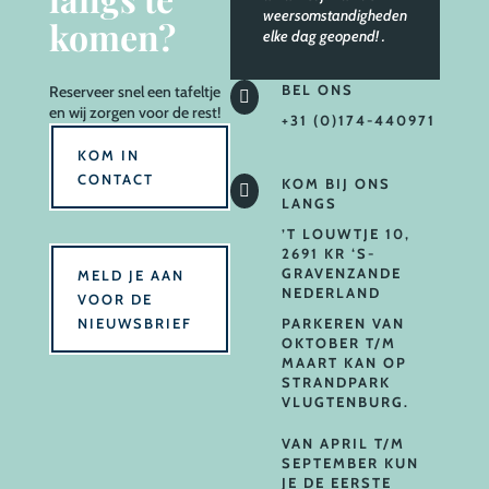
weersomstandigheden
komen?
elke dag geopend!
.
BEL ONS
Reserveer
snel een tafeltje

en wij zorgen voor de rest!
+31 (0)174-440971
KOM IN
CONTACT
KOM BIJ ONS

LANGS
’T LOUWTJE 10,
2691 KR ‘S-
GRAVENZANDE
MELD JE AAN
NEDERLAND
VOOR DE
NIEUWSBRIEF
PARKEREN VAN
OKTOBER T/M
MAART KAN OP
STRANDPARK
VLUGTENBURG.
VAN APRIL T/M
SEPTEMBER KUN
JE DE EERSTE