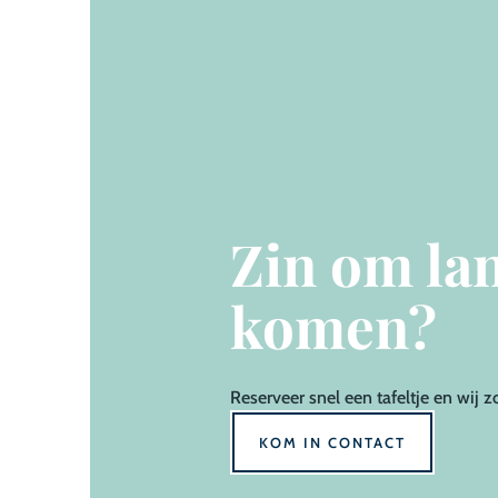
Zin om lan
komen?
Reserveer
snel een tafeltje en wij z
KOM IN CONTACT