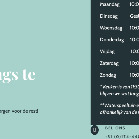
Maandag 10:00
Dinsdag Gesl
Woensdag 10:00
Donderdag 10:0
Vrijdag 10:00
Zaterdag 10:00
gs te
Zondag 10:00
* Keuken is van 11:
blijven we wat lang
**Waterspeeltuin e
orgen voor de rest!
afhankelijk van d
BEL ONS

+31 (0)174-44