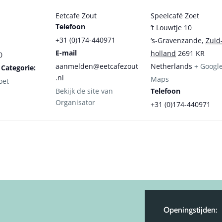
Eetcafe Zout
Speelcafé Zoet
Telefoon
’t Louwtje 10
+31 (0)174-440971
‘s-Gravenzande
,
Zuid
E-mail
holland
2691 KR
0
aanmelden@eetcafezout
Netherlands
+ Googl
Categorie:
.nl
Maps
oet
Bekijk de site van
Telefoon
Organisator
+31 (0)174-440971
Openingstijden: