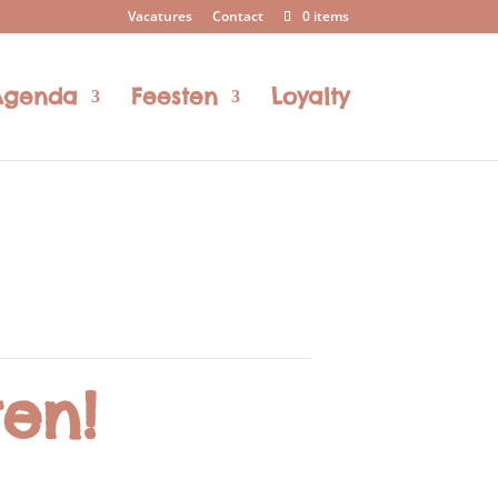
Vacatures
Contact
0 items
Agenda
Feesten
Loyalty
en!