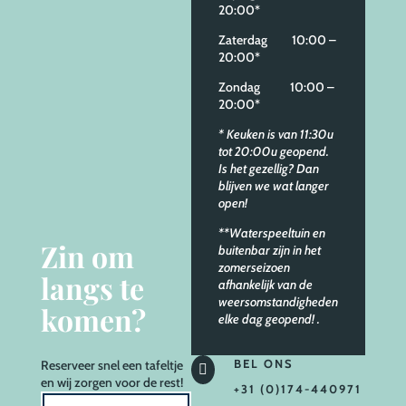
20:00*
Zaterdag 10:00 –
20:00*
Zondag 10:00 –
20:00*
* Keuken is van 11:30u
tot 20:00u geopend.
Is het gezellig? Dan
blijven we wat langer
open!
**Waterspeeltuin en
Zin om
buitenbar zijn in het
zomerseizoen
langs te
afhankelijk van de
weersomstandigheden
komen?
elke dag geopend!
.
BEL ONS
Reserveer
snel een tafeltje

en wij zorgen voor de rest!
+31 (0)174-440971