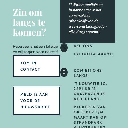
**Waterspeeltuin en
Zin om
buitenbar zijn in het
zomerseizoen
langs te
afhankelijk van de
weersomstandigheden
komen?
elke dag geopend!
.
BEL ONS
Reserveer
snel een tafeltje

en wij zorgen voor de rest!
+31 (0)174-440971
KOM IN
CONTACT
KOM BIJ ONS

LANGS
’T LOUWTJE 10,
2691 KR ‘S-
GRAVENZANDE
MELD JE AAN
NEDERLAND
VOOR DE
NIEUWSBRIEF
PARKEREN VAN
OKTOBER T/M
MAART KAN OP
STRANDPARK
VLUGTENBURG.