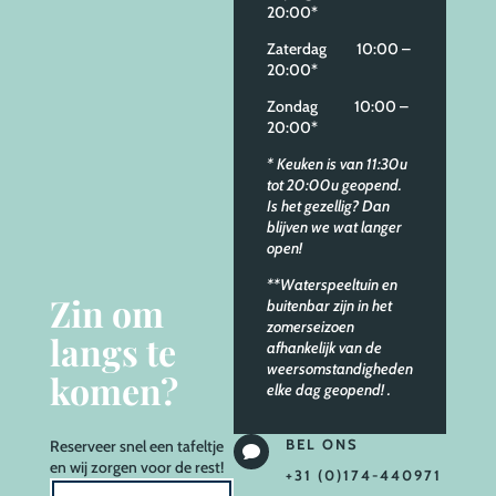
20:00*
Zaterdag 10:00 –
20:00*
Zondag 10:00 –
20:00*
* Keuken is van 11:30u
tot 20:00u geopend.
Is het gezellig? Dan
blijven we wat langer
open!
**Waterspeeltuin en
Zin om
buitenbar zijn in het
zomerseizoen
langs te
afhankelijk van de
weersomstandigheden
komen?
elke dag geopend!
.
BEL ONS
Reserveer
snel een tafeltje

en wij zorgen voor de rest!
+31 (0)174-440971