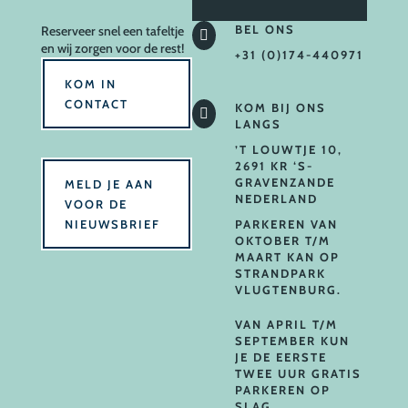
BEL ONS
Reserveer
snel een tafeltje

en wij zorgen voor de rest!
+31 (0)174-440971
KOM IN
CONTACT
KOM BIJ ONS

LANGS
’T LOUWTJE 10,
2691 KR ‘S-
GRAVENZANDE
MELD JE AAN
NEDERLAND
VOOR DE
NIEUWSBRIEF
PARKEREN VAN
OKTOBER T/M
MAART KAN OP
STRANDPARK
VLUGTENBURG.
VAN APRIL T/M
SEPTEMBER KUN
JE DE EERSTE
TWEE UUR GRATIS
PARKEREN OP
SLAG