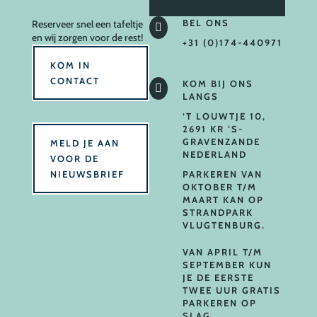
BEL ONS
Reserveer
snel een tafeltje

en wij zorgen voor de rest!
+31 (0)174-440971
KOM IN
CONTACT
KOM BIJ ONS

LANGS
’T LOUWTJE 10,
2691 KR ‘S-
GRAVENZANDE
MELD JE AAN
NEDERLAND
VOOR DE
NIEUWSBRIEF
PARKEREN VAN
OKTOBER T/M
MAART KAN OP
STRANDPARK
VLUGTENBURG.
VAN APRIL T/M
SEPTEMBER KUN
JE DE EERSTE
TWEE UUR GRATIS
PARKEREN OP
SLAG