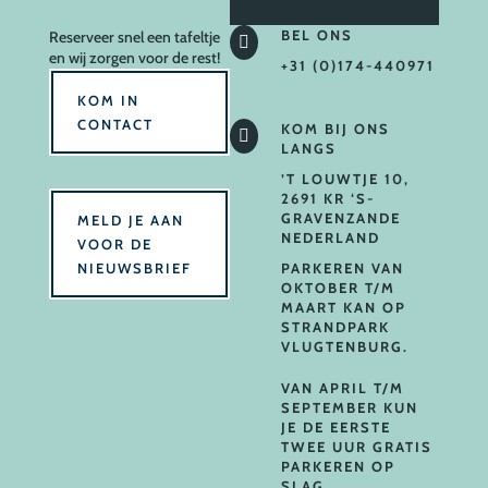
BEL ONS
Reserveer
snel een tafeltje

en wij zorgen voor de rest!
+31 (0)174-440971
KOM IN
CONTACT
KOM BIJ ONS

LANGS
’T LOUWTJE 10,
2691 KR ‘S-
GRAVENZANDE
MELD JE AAN
NEDERLAND
VOOR DE
NIEUWSBRIEF
PARKEREN VAN
OKTOBER T/M
MAART KAN OP
STRANDPARK
VLUGTENBURG.
VAN APRIL T/M
SEPTEMBER KUN
JE DE EERSTE
TWEE UUR GRATIS
PARKEREN OP
SLAG