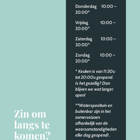
Donderdag 10:00 –
20:00*
Vrijdag 10:00 –
20:00*
Zaterdag 10:00 –
20:00*
Zondag 10:00 –
20:00*
* Keuken is van 11:30u
tot 20:00u geopend.
Is het gezellig? Dan
blijven we wat langer
open!
**Waterspeeltuin en
Zin om
buitenbar zijn in het
zomerseizoen
langs te
afhankelijk van de
weersomstandigheden
komen?
elke dag geopend!
.