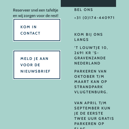
BEL ONS
Reserveer
snel een tafeltje
en wij zorgen voor de rest!
+31 (0)174-440971
KOM IN
CONTACT
KOM BIJ ONS
LANGS
’T LOUWTJE 10,
2691 KR ‘S-
GRAVENZANDE
MELD JE AAN
NEDERLAND
VOOR DE
NIEUWSBRIEF
PARKEREN VAN
OKTOBER T/M
MAART KAN OP
STRANDPARK
VLUGTENBURG.
VAN APRIL T/M
SEPTEMBER KUN
JE DE EERSTE
TWEE UUR GRATIS
PARKEREN OP
SLAG