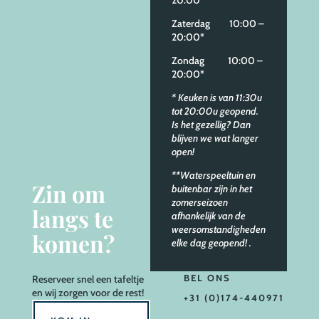
20:00*
Zaterdag 10:00 –
20:00*
Zondag 10:00 –
20:00*
* Keuken is van 11:30u
tot 20:00u geopend.
Is het gezellig? Dan
blijven we wat langer
open!
**Waterspeeltuin en
Zin om
buitenbar zijn in het
zomerseizoen
langs te
afhankelijk van de
weersomstandigheden
komen?
elke dag geopend!
.
BEL ONS
Reserveer
snel een tafeltje
en wij zorgen voor de rest!
+31 (0)174-440971