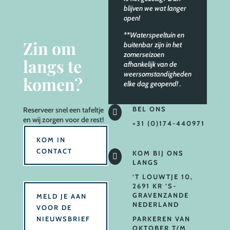
blijven we wat langer
open!
**Waterspeeltuin en
Zin om
buitenbar zijn in het
zomerseizoen
langs te
afhankelijk van de
weersomstandigheden
komen?
elke dag geopend!
.
BEL ONS
Reserveer
snel een tafeltje

en wij zorgen voor de rest!
+31 (0)174-440971
KOM IN
CONTACT
KOM BIJ ONS

LANGS
’T LOUWTJE 10,
2691 KR ‘S-
GRAVENZANDE
MELD JE AAN
NEDERLAND
VOOR DE
NIEUWSBRIEF
PARKEREN VAN
OKTOBER T/M