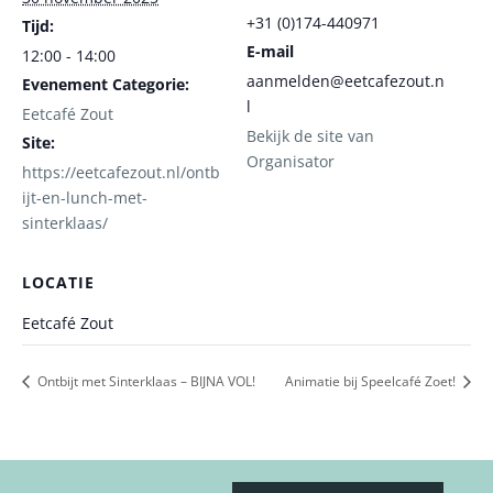
+31 (0)174-440971
Tijd:
E-mail
12:00 - 14:00
aanmelden@eetcafezout.n
Evenement Categorie:
l
Eetcafé Zout
Bekijk de site van
Site:
Organisator
https://eetcafezout.nl/ontb
ijt-en-lunch-met-
sinterklaas/
LOCATIE
Eetcafé Zout
Ontbijt met Sinterklaas – BIJNA VOL!
Animatie bij Speelcafé Zoet!