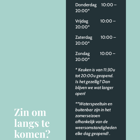
Donderdag 10:00 –
20:00*
Vrijdag 10:00 –
20:00*
Zaterdag 10:00 –
20:00*
Zondag 10:00 –
20:00*
* Keuken is van 11:30u
tot 20:00u geopend.
Is het gezellig? Dan
blijven we wat langer
open!
**Waterspeeltuin en
Zin om
buitenbar zijn in het
zomerseizoen
langs te
afhankelijk van de
weersomstandigheden
komen?
elke dag geopend!
.