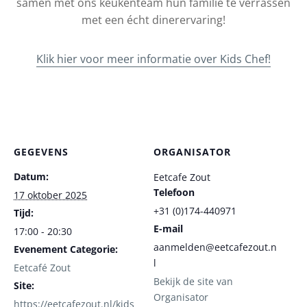
samen met ons keukenteam hun familie te verrassen
met een écht dinerervaring!
Klik hier voor meer informatie over Kids Chef!
GEGEVENS
ORGANISATOR
Datum:
Eetcafe Zout
Telefoon
17 oktober 2025
+31 (0)174-440971
Tijd:
E-mail
17:00 - 20:30
aanmelden@eetcafezout.n
Evenement Categorie:
l
Eetcafé Zout
Bekijk de site van
Site:
Organisator
https://eetcafezout.nl/kids