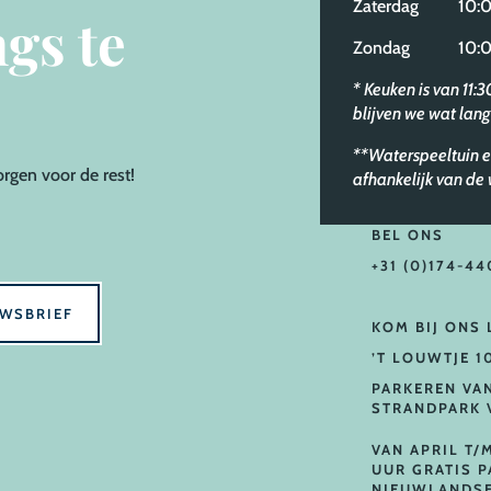
Zaterdag 10:00
gs te
Zondag 10:00
* Keuken is van 11:
blijven we wat lang
**Waterspeeltuin e
orgen voor de rest!
afhankelijk van d
BEL ONS
+31 (0)174-44
UWSBRIEF
KOM BIJ ONS
’T LOUWTJE 1
PARKEREN VA
STRANDPARK 
VAN APRIL T/
UUR GRATIS 
NIEUWLANDSE