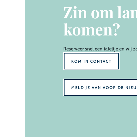
Zin om lan
komen?
Reserveer
snel een tafeltje en wij z
KOM IN CONTACT
MELD JE AAN VOOR DE NIE