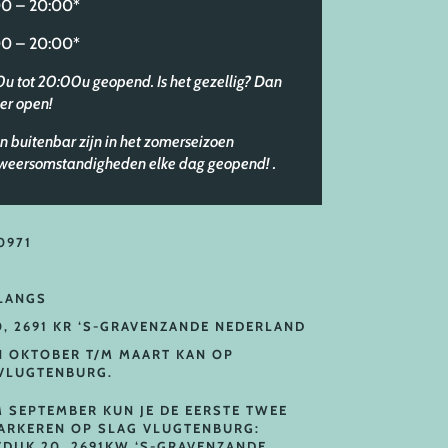
 – 20:00*
 – 20:00*
30u tot 20:00u geopend. Is het gezellig? Dan
er open!
n buitenbar zijn in het zomerseizoen
e weersomstandigheden elke dag geopend!
.
0971
 LANGS
0, 2691 KR ‘S-GRAVENZANDE NEDERLAND
N OKTOBER T/M MAART KAN OP
VLUGTENBURG.
M SEPTEMBER KUN JE DE EERSTE TWEE
PARKEREN OP SLAG VLUGTENBURG:
DIJK 20, 2691KW ‘S-GRAVENZANDE