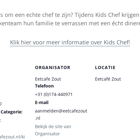
t is om een echte chef te zijn? Tijdens Kids Chef kri
kenteam hun familie te verrassen met een écht dinere
Klik hier voor meer informatie over Kids Chef!
ORGANISATOR
LOCATIE
Eetcafe Zout
Eetcafé Zout
Telefoon
+31 (0)174-440971
E-mail
0
aanmelden@eetcafezout
Categorie:
.nl
t
Bekijk de site van
Organisator
afezout.nl/ki