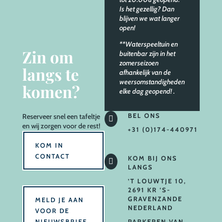
Is het gezellig? Dan
blijven we wat langer
open!
**Waterspeeltuin en
Zin om
buitenbar zijn in het
zomerseizoen
langs te
afhankelijk van de
weersomstandigheden
komen?
elke dag geopend!
.
BEL ONS
Reserveer
snel een tafeltje

en wij zorgen voor de rest!
+31 (0)174-440971
KOM IN
CONTACT
KOM BIJ ONS

LANGS
’T LOUWTJE 10,
2691 KR ‘S-
GRAVENZANDE
MELD JE AAN
NEDERLAND
VOOR DE
NIEUWSBRIEF
PARKEREN VAN