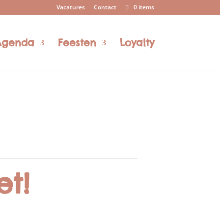
Vacatures
Contact
0 items
Agenda
Feesten
Loyalty
et!