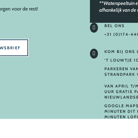
**Waterspeeltuin e
orgen voor de rest!
afhankelijk van d
BEL ONS

+31 (0)174-44
UWSBRIEF
KOM BIJ ONS

’T LOUWTJE 1
PARKEREN VA
STRANDPARK 
VAN APRIL T/
UUR GRATIS 
NIEUWLANDSE
GOOGLE MAPS
MINUTEN DIT 
MINUTEN LOP
FOTO’S WAAR
