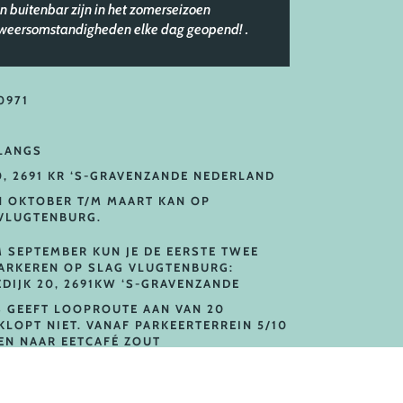
n buitenbar zijn in het zomerseizoen
e weersomstandigheden elke dag geopend!
.
0971
 LANGS
0, 2691 KR ‘S-GRAVENZANDE NEDERLAND
N OKTOBER T/M MAART KAN OP
VLUGTENBURG.
M SEPTEMBER KUN JE DE EERSTE TWEE
PARKEREN OP SLAG VLUGTENBURG:
DIJK 20, 2691KW ‘S-GRAVENZANDE
 GEEFT LOOPROUTE AAN VAN 20
KLOPT NIET. VANAF PARKEERTERREIN 5/10
EN NAAR EETCAFÉ ZOUT
 JE SPONTAAN HONGER VAN KRIJGT