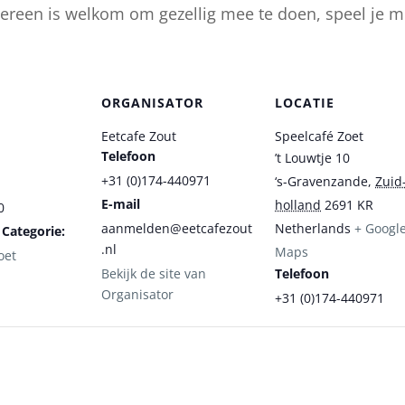
ereen is welkom om gezellig mee te doen, speel je 
ORGANISATOR
LOCATIE
Eetcafe Zout
Speelcafé Zoet
Telefoon
’t Louwtje 10
+31 (0)174-440971
‘s-Gravenzande
,
Zuid
E-mail
holland
2691 KR
0
aanmelden@eetcafezout
Netherlands
+ Googl
Categorie:
.nl
Maps
oet
Bekijk de site van
Telefoon
Organisator
+31 (0)174-440971