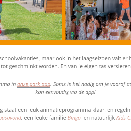
choolvakanties, maar ook in het laagseizoen valt er bi
tot geschminkt worden. En van je eigen tas versieren t
amma in
onze park app
. Soms is het nodig om je vooraf aa
kan eenvoudig via de app!
 staat een leuk animatieprogramma klaar, en regelm
pasavond
, een leuke familie
Bingo
en natuurlijk
Kids C