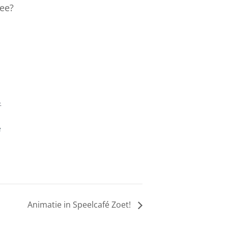
mee?
-
e
Animatie in Speelcafé Zoet!