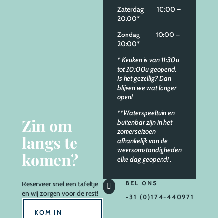
Zaterdag 10:00 –
20:00*
Zondag 10:00 –
20:00*
* Keuken is van 11:30u
tot 20:00u geopend.
Is het gezellig? Dan
blijven we wat langer
open!
**Waterspeeltuin en
Zin om
buitenbar zijn in het
zomerseizoen
langs te
afhankelijk van de
weersomstandigheden
komen?
elke dag geopend!
.
BEL ONS
Reserveer
snel een tafeltje

en wij zorgen voor de rest!
+31 (0)174-440971
KOM IN