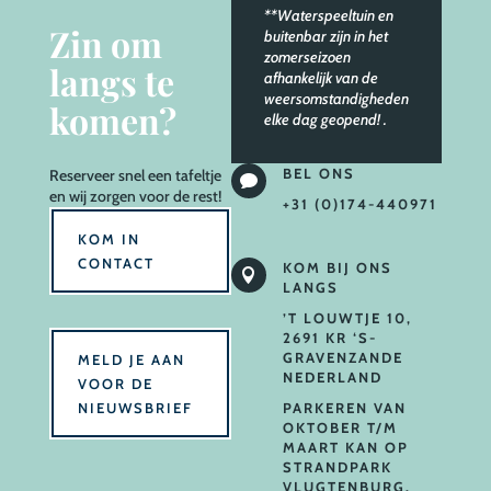
**Waterspeeltuin en
Zin om
buitenbar zijn in het
zomerseizoen
langs te
afhankelijk van de
weersomstandigheden
komen?
elke dag geopend!
.
BEL ONS
Reserveer
snel een tafeltje

en wij zorgen voor de rest!
+31 (0)174-440971
KOM IN
CONTACT
KOM BIJ ONS

LANGS
’T LOUWTJE 10,
2691 KR ‘S-
GRAVENZANDE
MELD JE AAN
NEDERLAND
VOOR DE
NIEUWSBRIEF
PARKEREN VAN
OKTOBER T/M
MAART KAN OP
STRANDPARK
VLUGTENBURG.