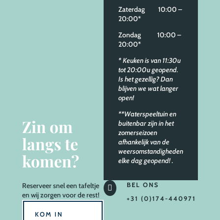
Zaterdag 10:00 –
20:00*
Zondag 10:00 –
20:00*
* Keuken is van 11:30u
tot 20:00u geopend.
Is het gezellig? Dan
blijven we wat langer
open!
**Waterspeeltuin en
Zin om
buitenbar zijn in het
zomerseizoen
langs te
afhankelijk van de
weersomstandigheden
komen?
elke dag geopend!
.
BEL ONS
Reserveer
snel een tafeltje

en wij zorgen voor de rest!
+31 (0)174-440971
KOM IN