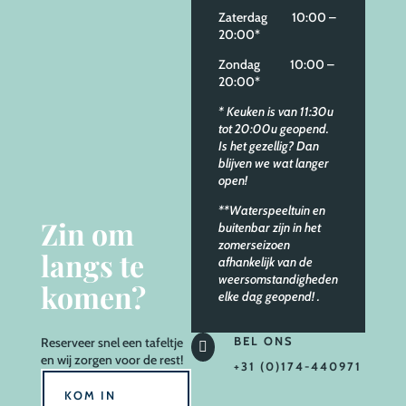
Zaterdag 10:00 –
20:00*
Zondag 10:00 –
20:00*
* Keuken is van 11:30u
tot 20:00u geopend.
Is het gezellig? Dan
blijven we wat langer
open!
**Waterspeeltuin en
Zin om
buitenbar zijn in het
zomerseizoen
langs te
afhankelijk van de
weersomstandigheden
komen?
elke dag geopend!
.
BEL ONS
Reserveer
snel een tafeltje

en wij zorgen voor de rest!
+31 (0)174-440971
KOM IN