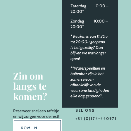
Zaterdag 10:00 –
20:00*
Zondag 10:00 –
20:00*
* Keuken is van 11:30u
tot 20:00u geopend.
Is het gezellig? Dan
blijven we wat langer
open!
**Waterspeeltuin en
Zin om
buitenbar zijn in het
zomerseizoen
langs te
afhankelijk van de
weersomstandigheden
komen?
elke dag geopend!
.
BEL ONS
Reserveer
snel een tafeltje
en wij zorgen voor de rest!
+31 (0)174-440971
KOM IN