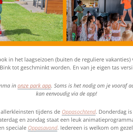
k in het laagseizoen (buiten de reguliere vakanties) val
ink tot geschminkt worden. En van je eigen tas versie
amma in
onze park app
. Soms is het nodig om je vooraf aa
kan eenvoudig via de app!
lerkleinsten tijdens de
Oppasochtend
. Donderdag is 
aterdag en zondag staat een leuk animatieprogramma
en speciale
Oppasavond
. Iedereen is welkom om gezel