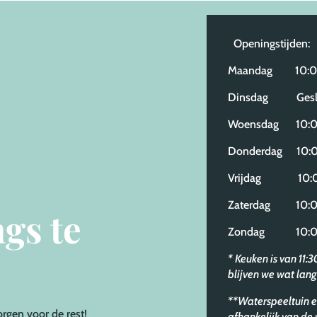
Openingstijden:
Maandag 10:00
Dinsdag Gesl
Woensdag 10:00
Donderdag 10:0
Vrijdag 10:00
Zaterdag 10:00
gs te
Zondag 10:00
* Keuken is van 11:
blijven we wat lang
**Waterspeeltuin e
orgen voor de rest!
afhankelijk van d