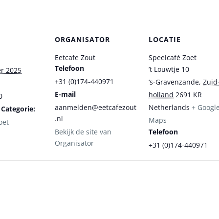
ORGANISATOR
LOCATIE
Eetcafe Zout
Speelcafé Zoet
Telefoon
’t Louwtje 10
r 2025
+31 (0)174-440971
‘s-Gravenzande
,
Zuid
E-mail
holland
2691 KR
0
aanmelden@eetcafezout
Netherlands
+ Googl
Categorie:
.nl
Maps
oet
Bekijk de site van
Telefoon
Organisator
+31 (0)174-440971