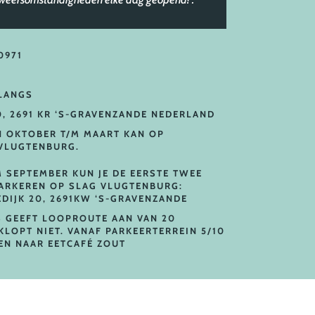
0971
 LANGS
0, 2691 KR ‘S-GRAVENZANDE NEDERLAND
N OKTOBER T/M MAART KAN OP
VLUGTENBURG.
M SEPTEMBER KUN JE DE EERSTE TWEE
PARKEREN OP SLAG VLUGTENBURG:
DIJK 20, 2691KW ‘S-GRAVENZANDE
 GEEFT LOOPROUTE AAN VAN 20
KLOPT NIET. VANAF PARKEERTERREIN 5/10
EN NAAR EETCAFÉ ZOUT
 JE SPONTAAN HONGER VAN KRIJGT