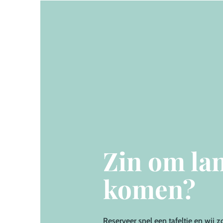
Zin om lan
komen?
Reserveer
snel een tafeltje en wij z