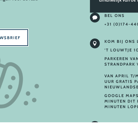
BEL ONS

+31 (0)174-44
UWSBRIEF
KOM BIJ ONS

’T LOUWTJE 1
PARKEREN VA
STRANDPARK 
VAN APRIL T/
UUR GRATIS 
NIEUWLANDSE
GOOGLE MAPS
MINUTEN DIT 
MINUTEN LOP
FOTO’S WAAR
