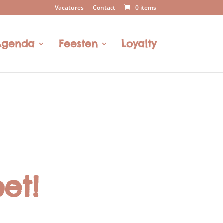
Vacatures
Contact
0 items
Agenda
Feesten
Loyalty
et!