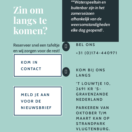
**Waterspeeltuin en
Zin om
buitenbar zijn in het
zomerseizoen
langs te
afhankelijk van de
weersomstandigheden
komen?
elke dag geopend!
.
BEL ONS
Reserveer
snel een tafeltje

en wij zorgen voor de rest!
+31 (0)174-440971
KOM IN
CONTACT
KOM BIJ ONS

LANGS
’T LOUWTJE 10,
2691 KR ‘S-
GRAVENZANDE
MELD JE AAN
NEDERLAND
VOOR DE
NIEUWSBRIEF
PARKEREN VAN
OKTOBER T/M
MAART KAN OP
STRANDPARK
VLUGTENBURG.