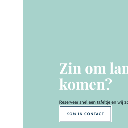
Zin om lan
komen?
Reserveer
snel een tafeltje en wij z
KOM IN CONTACT