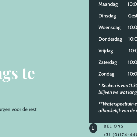
Maandag 10:00
Dinsdag Gesl
Woensdag 10:00
Donderdag 10:0
Vrijdag 10:00
Zaterdag 10:00
gs te
Zondag 10:00
* Keuken is van 11:
blijven we wat lang
**Waterspeeltuin e
orgen voor de rest!
afhankelijk van d
BEL ONS

+31 (0)174-44