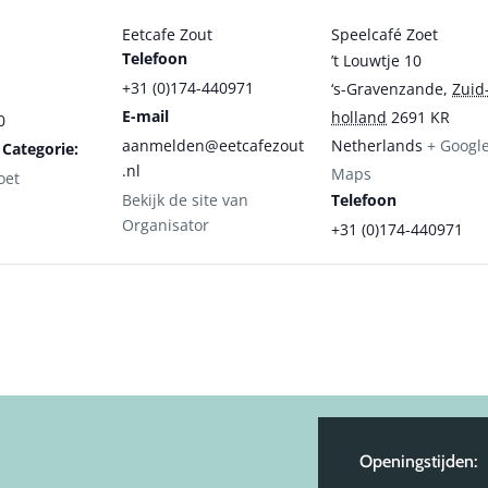
Eetcafe Zout
Speelcafé Zoet
Telefoon
’t Louwtje 10
+31 (0)174-440971
‘s-Gravenzande
,
Zuid
E-mail
holland
2691 KR
0
aanmelden@eetcafezout
Netherlands
+ Googl
Categorie:
.nl
Maps
oet
Bekijk de site van
Telefoon
Organisator
+31 (0)174-440971
Openingstijden: