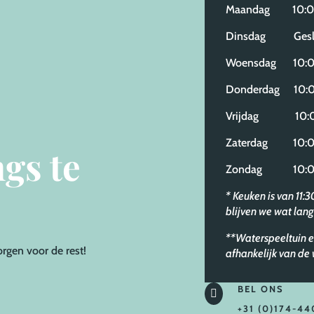
Maandag 10:00
Dinsdag Gesl
Woensdag 10:00
Donderdag 10:0
Vrijdag 10:00
Zaterdag 10:00
gs te
Zondag 10:00
* Keuken is van 11:
blijven we wat lang
**Waterspeeltuin e
orgen voor de rest!
afhankelijk van d
BEL ONS

+31 (0)174-44