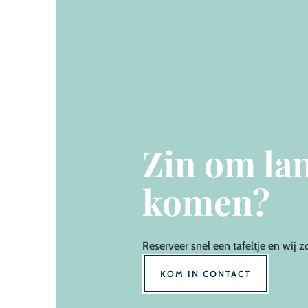
Zin om lan
komen?
Reserveer
snel een tafeltje en wij z
KOM IN CONTACT