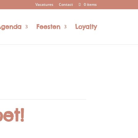
Vacatures
Contact
0 items
Agenda
Feesten
Loyalty
et!