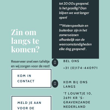
tot 20:00u geopend.
Is het gezellig? Dan
blijven we wat langer
open!
**Waterspeeltuin en
Zin om
buitenbar zijn in het
zomerseizoen
langs te
afhankelijk van de
weersomstandigheden
komen?
elke dag geopend!
.
BEL ONS
Reserveer
snel een tafeltje

en wij zorgen voor de rest!
+31 (0)174-440971
KOM IN
CONTACT
KOM BIJ ONS

LANGS
’T LOUWTJE 10,
2691 KR ‘S-
GRAVENZANDE
MELD JE AAN
NEDERLAND
VOOR DE