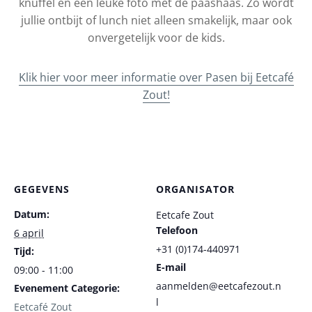
knuffel en een leuke foto met de paashaas. Zo wordt
jullie ontbijt of lunch niet alleen smakelijk, maar ook
onvergetelijk voor de kids.
Klik hier voor meer informatie over Pasen bij Eetcafé
Zout!
GEGEVENS
ORGANISATOR
Datum:
Eetcafe Zout
Telefoon
6 april
+31 (0)174-440971
Tijd:
E-mail
09:00 - 11:00
aanmelden@eetcafezout.n
Evenement Categorie:
l
Eetcafé Zout