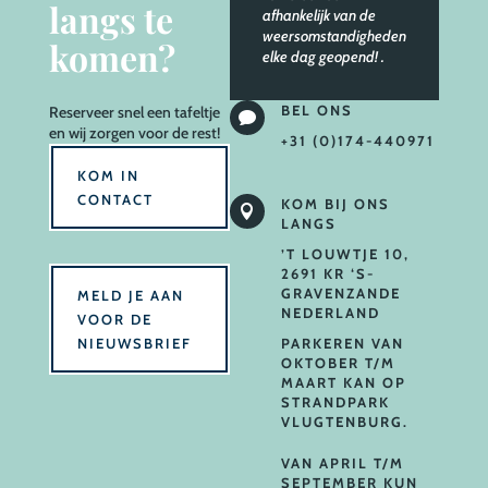
langs te
afhankelijk van de
weersomstandigheden
komen?
elke dag geopend!
.
BEL ONS
Reserveer
snel een tafeltje

en wij zorgen voor de rest!
+31 (0)174-440971
KOM IN
CONTACT
KOM BIJ ONS

LANGS
’T LOUWTJE 10,
2691 KR ‘S-
GRAVENZANDE
MELD JE AAN
NEDERLAND
VOOR DE
NIEUWSBRIEF
PARKEREN VAN
OKTOBER T/M
MAART KAN OP
STRANDPARK
VLUGTENBURG.
VAN APRIL T/M
SEPTEMBER KUN